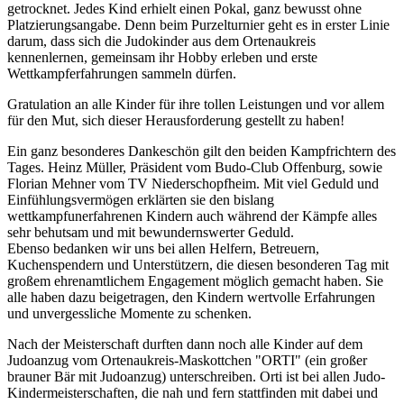
getrocknet. Jedes Kind erhielt einen Pokal, ganz bewusst ohne
Platzierungsangabe. Denn beim Purzelturnier geht es in erster Linie
darum, dass sich die Judokinder aus dem Ortenaukreis
kennenlernen, gemeinsam ihr Hobby erleben und erste
Wettkampferfahrungen sammeln dürfen.
Gratulation an alle Kinder für ihre tollen Leistungen und vor allem
für den Mut, sich dieser Herausforderung gestellt zu haben!
Ein ganz besonderes Dankeschön gilt den beiden Kampfrichtern des
Tages. Heinz Müller, Präsident vom Budo-Club Offenburg, sowie
Florian Mehner vom TV Niederschopfheim. Mit viel Geduld und
Einfühlungsvermögen erklärten sie den bislang
wettkampfunerfahrenen Kindern auch während der Kämpfe alles
sehr behutsam und mit bewundernswerter Geduld.
Ebenso bedanken wir uns bei allen Helfern, Betreuern,
Kuchenspendern und Unterstützern, die diesen besonderen Tag mit
großem ehrenamtlichem Engagement möglich gemacht haben. Sie
alle haben dazu beigetragen, den Kindern wertvolle Erfahrungen
und unvergessliche Momente zu schenken.
Nach der Meisterschaft durften dann noch alle Kinder auf dem
Judoanzug vom Ortenaukreis-Maskottchen "ORTI" (ein großer
brauner Bär mit Judoanzug) unterschreiben. Orti ist bei allen Judo-
Kindermeisterschaften, die nah und fern stattfinden mit dabei und