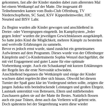
gekommen, fast alle der Kinder standen dabei zum allerersten Mal
bei einem Wettkampf auf der Matte. Die insgesamt 49
Teilnehmenden kamen vom Budo-Club Offenburg, TV
Niederschopfheim, SC Sand, KSV Kippenheimweiler, JJJC
Neuried und BfSV Lahr.
Zu Beginn wurden alle Kinder gewogen und anschließend in
Dreier- oder Vierergruppen eingeteilt. Im Kampfsystem „Jeder
gegen Jeden“ wurden die jeweiligen Gewichtsklassen ausgekämpft.
So hatte jedes Kind die Möglichkeit, mehrere Kämpfe zu bestreiten
und wertvolle Erfahrungen zu sammeln.
Bevor es jedoch ernst wurde, stand zunächst ein gemeinsames
Aufwärmen auf dem Programm. Dieses wurde von der Offenburger
Kämpferin und Co-Kindertrainerin Sophia Wenzel durchgeführt, die
mit viel Engagement und guter Laune für eine optimale
Vorbereitung sorgte. Auch ein Schaukampf mit kurzen Erklärungen
der Regeln lies die erste Nervosität schwinden.
Anschließend begannen die Wettkämpfe und einige der Kinder
wuchsen dabei regelrecht über sich hinaus. Obwohl bei diesem
Turnier der Spaß ganz klar im Vordergrund stehen sollte, zeigten die
jungen Judoka teils beeindruckende Leistungen und großen Ehrgeiz.
Lautstark unterstützt von Betreuern, Eltern und mitfiebernden
Zuschauern gaben sie auf der Matte ihr Bestes. Natürlich flossen
auch ein paar Tränen, denn auch das Verlieren will gelernt sein.
Doch spätestens bei der Siegerehrung waren diese wieder