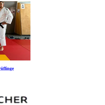
üflinge